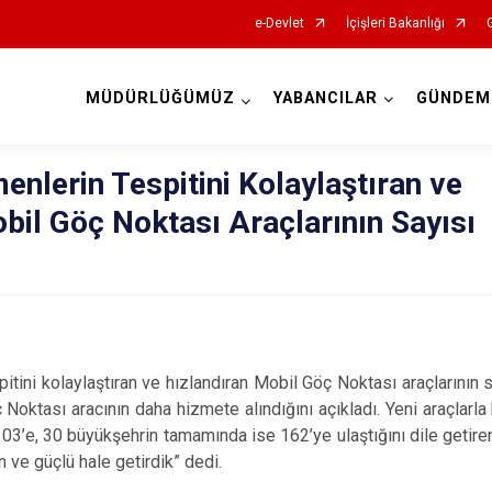
e-Devlet
İçişleri Bakanlığı
MÜDÜRLÜĞÜMÜZ
YABANCILAR
GÜNDEM
İl Göç İdaresi Müdürlükleri
nlerin Tespitini Kolaylaştıran ve
bil Göç Noktası Araçlarının Sayısı
ini kolaylaştıran ve hızlandıran Mobil Göç Noktası araçlarının say
 Noktası aracının daha hizmete alındığını açıkladı. Yeni araçlarla
 103’e, 30 büyükşehrin tamamında ise 162’ye ulaştığını dile getire
 ve güçlü hale getirdik” dedi.