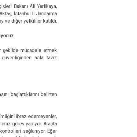
şleri Bakanı Ali Yerlikaya,
Aktaş, İstanbul İl Jandarma
e diğer yetkililer katıldı.
üyoruz
ir şekilde mücadele etmek
güvenliğinden asla taviz
ı başlattıklarını belirten
Kimliğini ibraz edemeyenler,
nımız görev yapıyor. Araçta
ontrolleri sağlanıyor. Eğer