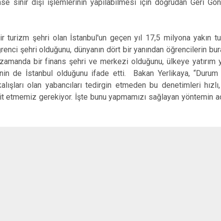
e sınır dışı işlemlerinin yapılabilmesi için doğrudan Geri G
bir turizm şehri olan İstanbul'un geçen yıl 17,5 milyona yakın turi
enci şehri olduğunu, dünyanın dört bir yanından öğrencilerin bura
nı zamanda bir finans şehri ve merkezi olduğunu, ülkeye yatırım
inin de İstanbul olduğunu ifade etti. Bakan Yerlikaya, “Durum 
alışları olan yabancıları tedirgin etmeden bu denetimleri hız
t etmemiz gerekiyor. İşte bunu yapmamızı sağlayan yöntemin a