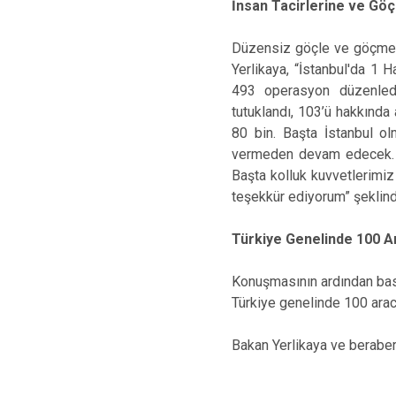
İnsan Tacirlerine ve Gö
Düzensiz göçle ve göçmen k
Yerlikaya, “İstanbul'da 1 
493 operasyon düzenledi
tutuklandı, 103’ü hakkında
80 bin. Başta İstanbul o
vermeden devam edecek. İn
Başta kolluk kuvvetlerimi
teşekkür ediyorum” şeklin
Türkiye Genelinde 100 A
Konuşmasının ardından bası
Türkiye genelinde 100 aracı
Bakan Yerlikaya ve beraberi