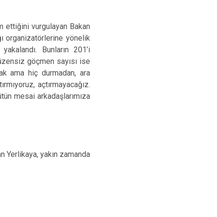
m ettiğini vurgulayan Bakan
ı organizatörlerine yönelik
akalandı. Bunların 201’i
 düzensiz göçmen sayısı ise
rak ama hiç durmadan, ara
ırmıyoruz, açtırmayacağız.
ütün mesai arkadaşlarımıza
an Yerlikaya, yakın zamanda