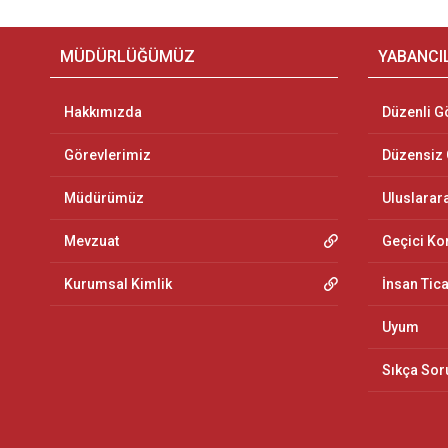
MÜDÜRLÜĞÜMÜZ
YABANCI
Hakkımızda
Düzenli G
Görevlerimiz
Düzensiz
Müdürümüz
Uluslarar
Mevzuat
Geçici K
Kurumsal Kimlik
İnsan Tic
Uyum
Sıkça Sor