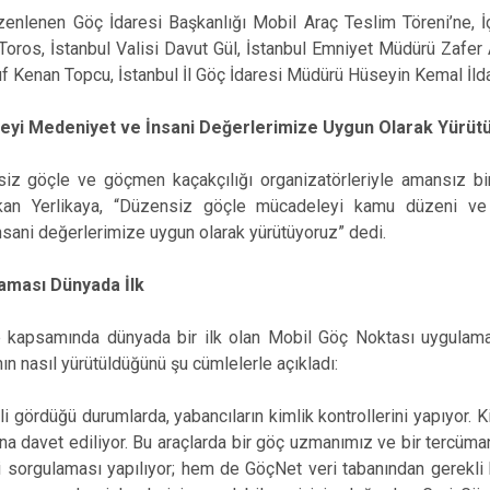
enlenen Göç İdaresi Başkanlığı Mobil Araç Teslim Töreni’ne, İçi
 Toros, İstanbul Valisi Davut Gül, İstanbul Emniyet Müdürü Zafer 
Kenan Topcu, İstanbul İl Göç İdaresi Müdürü Hüseyin Kemal İlday v
yi Medeniyet ve İnsani Değerlerimize Uygun Olarak Yürüt
siz göçle ve göçmen kaçakçılığı organizatörleriyle amansız b
an Yerlikaya, “Düzensiz göçle mücadeleyi kamu düzeni ve 
sani değerlerimize uygun olarak yürütüyoruz” dedi.
aması Dünyada İlk
apsamında dünyada bir ilk olan Mobil Göç Noktası uygulamasın
n nasıl yürütüldüğünü şu cümlelerle açıkladı:
i gördüğü durumlarda, yabancıların kimlik kontrollerini yapıyor. 
na davet ediliyor. Bu araçlarda bir göç uzmanımız ve bir tercüma
sorgulaması yapılıyor; hem de GöçNet veri tabanından gerekli k