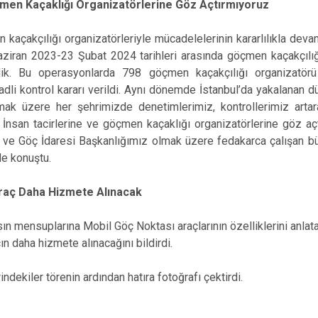
çmen Kaçaklığı Organizatörlerine Göz Açtırmıyoruz
açakçılığı organizatörleriyle mücadelelerinin kararlılıkla deva
Haziran 2023-23 Şubat 2024 tarihleri arasında göçmen kaçakçılığ
k. Bu operasyonlarda 798 göçmen kaçakçılığı organizatörü y
 adli kontrol kararı verildi. Aynı dönemde İstanbul’da yakalanan
lmak üzere her şehrimizde denetimlerimiz, kontrollerimiz arta
san tacirlerine ve göçmen kaçaklığı organizatörlerine göz açt
z ve Göç İdaresi Başkanlığımız olmak üzere fedakarca çalışan b
de konuştu.
raç Daha Hizmete Alınacak
n mensuplarına Mobil Göç Noktası araçlarının özelliklerini anlat
n daha hizmete alınacağını bildirdi.
ndekiler törenin ardından hatıra fotoğrafı çektirdi.