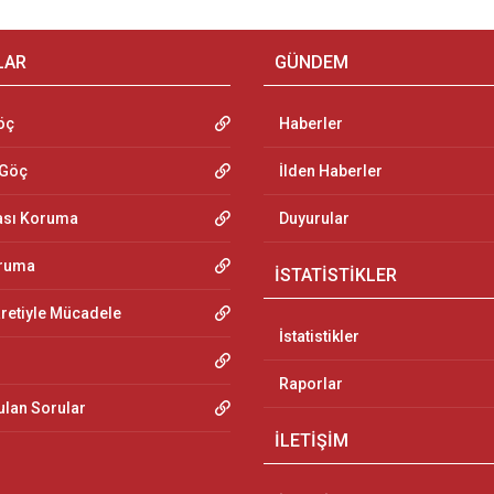
LAR
GÜNDEM
öç
Haberler
 Göç
İlden Haberler
ası Koruma
Duyurular
oruma
İSTATİSTİKLER
aretiyle Mücadele
İstatistikler
Raporlar
ulan Sorular
İLETİŞİM