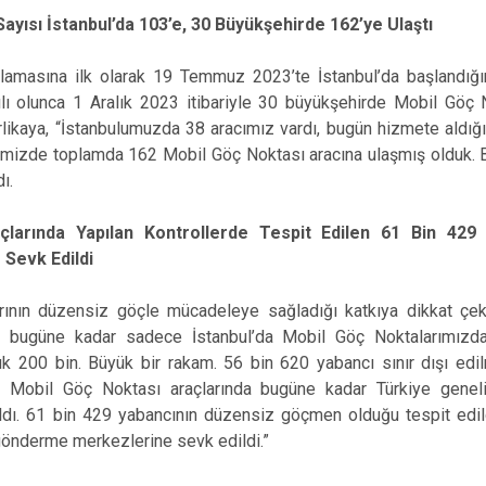
ayısı İstanbul’da 103’e, 30 Büyükşehirde 162’ye Ulaştı
amasına ilk olarak 19 Temmuz 2023’te İstanbul’da başlandığını 
lı olunca 1 Aralık 2023 itibariyle 30 büyükşehirde Mobil Göç N
Yerlikaya, “İstanbulumuzda 38 aracımız vardı, bugün hizmete aldığ
rimizde toplamda 162 Mobil Göç Noktası aracına ulaşmış olduk. B
ı.
çlarında Yapılan Kontrollerde Tespit Edilen 61 Bin 42
Sevk Edildi
rının düzensiz göçle mücadeleye sağladığı katkıya dikkat çek
 bugüne kadar sadece İstanbul’da Mobil Göç Noktalarımızd
laşık 200 bin. Büyük bir rakam. 56 bin 620 yabancı sınır dışı e
i. Mobil Göç Noktası araçlarında bugüne kadar Türkiye gene
ıldı. 61 bin 429 yabancının düzensiz göçmen olduğu tespit edildi
 gönderme merkezlerine sevk edildi.”