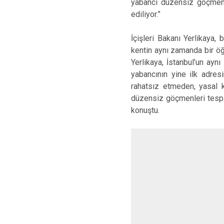
yabancı düzensiz göçmens
ediliyor.”
İçişleri Bakanı Yerlikaya, 
kentin aynı zamanda bir öğr
Yerlikaya, İstanbul’un ay
yabancının yine ilk adres
rahatsız etmeden, yasal k
düzensiz göçmenleri tespi
konuştu.