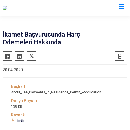
İl Göç İdaresi Müdürlükleri
İkamet Başvurusunda Harç
Ödemeleri Hakkında
20.04.2020
About_Fee_Payments_in_Residence_Permit_--Application
138 KB
indir