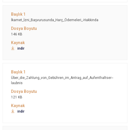
İkamet_İzni_Başvurusunda_Harç_Ödemeleri_-Hakkinda
146 KB
indir
Über_die_Zahlung_von_Gebühren_im_Antrag_auf_Aufenthaltser--
laubnis
121 KB
indir