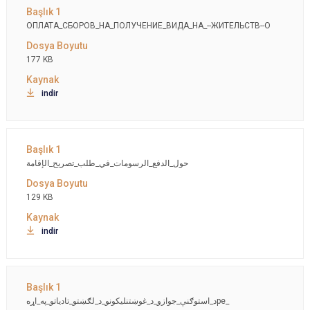
ОПЛАТА_СБОРОВ_НА_ПОЛУЧЕНИЕ_ВИДА_НА_--ЖИТЕЛЬСТВ--О
177 KB
indir
حول_الدفع_الرسومات_في_طلب_تصريح_الإقامة
129 KB
indir
د_استوګنې_جوازو_د_غوښتنلیکونو_د_لګښتو_تادیاتو_په_اړهpe_