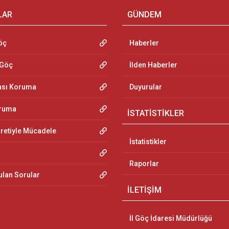
LAR
GÜNDEM
öç
Haberler
 Göç
İlden Haberler
ası Koruma
Duyurular
oruma
İSTATİSTİKLER
aretiyle Mücadele
İstatistikler
Raporlar
ulan Sorular
İLETİŞİM
İl Göç İdaresi Müdürlüğü