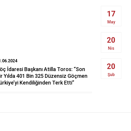
17
May
20
Nis
1.06.2024
07.06.2024
20
öç İdaresi Başkanı Atilla Toros: “Son
5.Düzensiz
Şub
ir Yılda 401 Bin 325 Düzensiz Göçmen
Koordinasy
ürkiye’yi Kendiliğinden Terk Etti”
Gerçekleşti