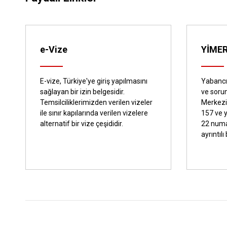
e-Vize
YİME
E-vize, Türkiye'ye giriş yapılmasını
Yabancıl
sağlayan bir izin belgesidir.
ve sorun
Temsilciliklerimizden verilen vizeler
Merkezi
ile sınır kapılarında verilen vizelere
157 ve 
alternatif bir vize çeşididir.
22 numa
ayrıntılı