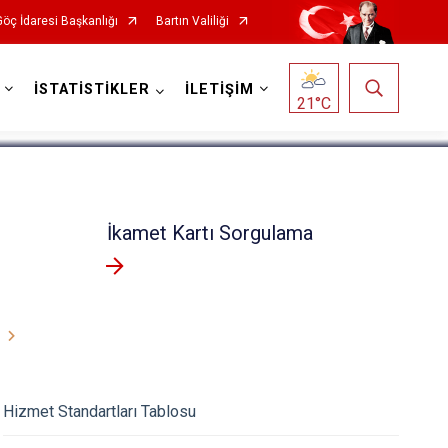
Göç İdaresi Başkanlığı
Bartın Valiliği
1
/
5
İSTATİSTİKLER
İLETİŞİM
21
°C
İkamet Kartı Sorgulama
Hizmet Standartları Tablosu