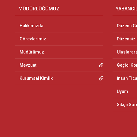
MÜDÜRLÜĞÜMÜZ
YABANCI
Hakkımızda
Düzenli G
Görevlerimiz
Düzensiz
Müdürümüz
Uluslarar
Mevzuat
Geçici K
Kurumsal Kimlik
İnsan Tic
Uyum
Sıkça Sor