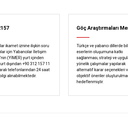
R157
Göç Araştırmaları Me
ar ikamet iznine ilişkin soru
Türkçe ve yabancı dillerde bi
lar için Yabancılar İletişim
eserlerin oluşumuna katkı
'nin (YİMER) yurt içinden
sağlanması, strateji ve uyg
yurt dışından +90 312 157 11
yönelik çalışmalar yapılarak
ralı telefonlarından 24 saat
alternatif karar seçenekleri 
 bilgi alınabilmektedir.
objektif öneriler oluşturulma
hedeflenmiştir.