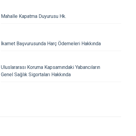
Mahalle Kapatma Duyurusu Hk.
İkamet Başvurusunda Harç Ödemeleri Hakkında
27.02.2024
Uluslararası Koruma Kapsamındaki Yabancıların
 Göçle Mücadele
Düzensiz Göçmenleri
Genel Sağlık Sigortaları Hakkında
on Toplantısı
Kolaylaştıran ve Hız
rildi
Noktası Araçlarının S