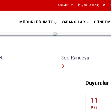
e-Devlet
İçişleri Bakanlığı
MÜDÜRLÜĞÜMÜZ
YABANCILAR
GÜNDEM
İl Göç İdaresi Müdürlükleri
et
Göç Randevu
Duyurular
11
Kas